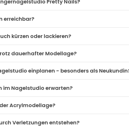
ingernagelstudio Pretty Nails?
n erreichbar?
uch kürzen oder lackieren?
rotz dauerhafter Modellage?
 Nagelstudio einplanen - besonders als Neukundin
h im Nagelstudio erwarten?
 oder Acrylmodellage?
urch Verletzungen entstehen?