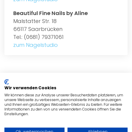
Beautiful Fine Nails by Aline
Malstatter Str. 18
66117 Saarbrücken
Tel.: (0681) 79371061
zum Nagelstudio
ALLGEMEIN
Wir verwenden Cookies
NAGELSTUDIOS
Wir können diese zur Analyse unserer Besucherdaten platzieren, um
unsere Webseite zu verbessern, personalisierte Inhalte anzuzeigen
und Ihnen ein großartiges Webseiten-Erlebnis zu bieten. Für weitere
NAGELSTUDIOS
Informationen zu den von uns verwendeten Cookies öffnen Sie die
Einstellungen.
ADRESSE
Ok, weitermachen
Ablehnen