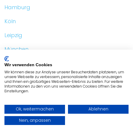
Hamburg
Köln
Leipzig
München
Stuttgart
Wir verwenden Cookies
Wir können diese zur Analyse unserer Besucherdaten platzieren, um
unsere Webseite zu verbessern, personalisierte Inhalte anzuzeigen
und Ihnen ein großartiges Webseiten-Erlebnis zu bieten. Für weitere
Informationen zu den von uns verwendeten Cookies öffnen Sie die
Einstellungen.
ALLGEMEIN
NAGELSTUDIOS
Ok, weitermachen
Ablehnen
NAGELSTUDIOS
Nein, anpassen
ADRESSE